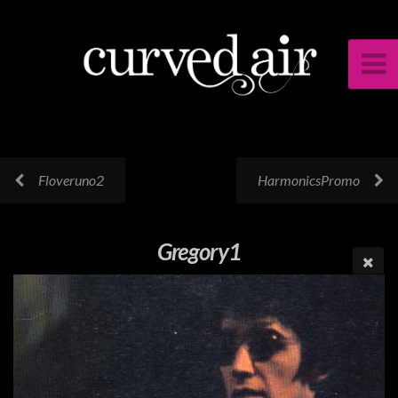
Floveruno2
HarmonicsPromo
Gregory1